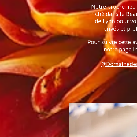
Notre propre lieu
niché dans le Bea
de Lyon pour v
privés et pro
Pour suivre cette a
notre page i
@Domainede