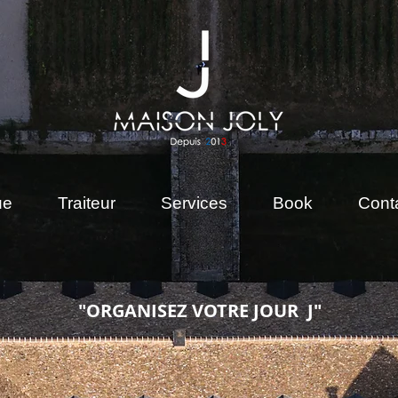
ue
Traiteur
Services
Book
Cont
"ORGANISEZ VOTRE JOUR J"