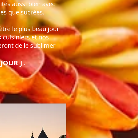
vités aussi bien avec
ées que sucrées.
être le plus beau jour
s cuisiniers et nos
eront de le sublimer
JOUR J
.