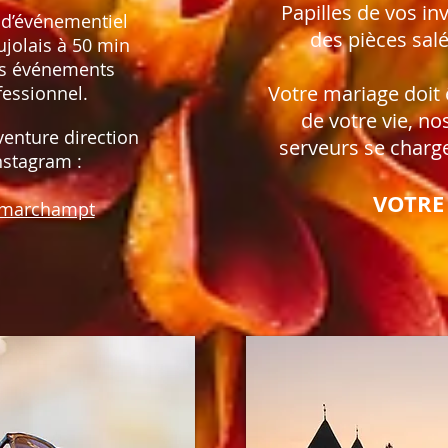
Papilles de vos in
 d’événementiel
des pièces sal
ujolais à 50 min
os événements
Votre mariage doit 
fessionnel.
de votre vie, no
venture direction
serveurs se charg
nstagram :
VOTRE 
marchampt