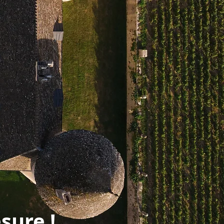
Tel : 0627492245
sure !