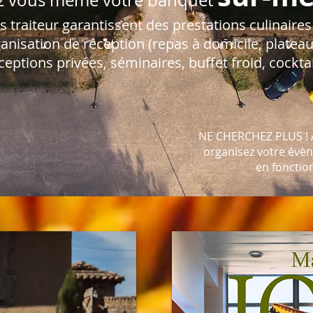
 vous même votre banquet
 traiteur garantissent des prestations culinaires 
rganisation de réception (repas à domicile, platea
ceptions privées, séminaires, buffet froid, cocktail
NE CHERCHEZ PLUS ! Av
organisez votre évèn
en fonctio