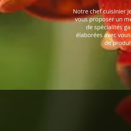
Notre chef cuisinier 
vous proposer un m
de spécialités 
élaborées avec vous 
de produit