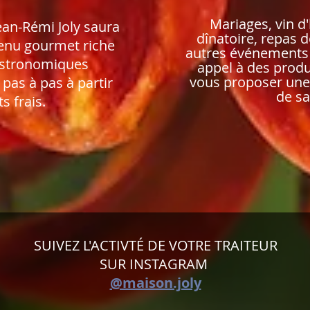
Mariages, vin d
Jean-Rémi Joly saura
dînatoire
, repas d
enu gourmet riche
autres événements 
gastronomiques
appel à des prod
vous proposer une 
pas à pas à partir
de sa
s frais.
SUIVEZ L'ACTIVTÉ DE VOTRE TRAITEUR
SUR INSTAGRAM
@maison.joly