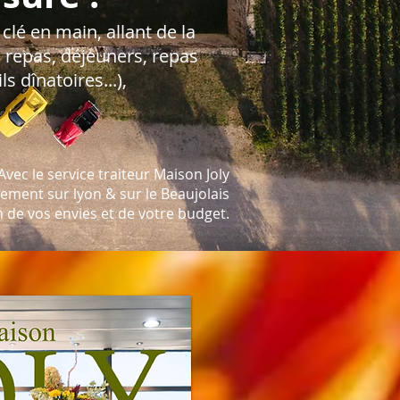
clé en main, allant de la
u repas, déjeuners, repas
s dînatoires...),
ec le service traiteur Maison Joly
ement sur lyon & sur le Beaujolais
n
de vos envies et de votre budget.